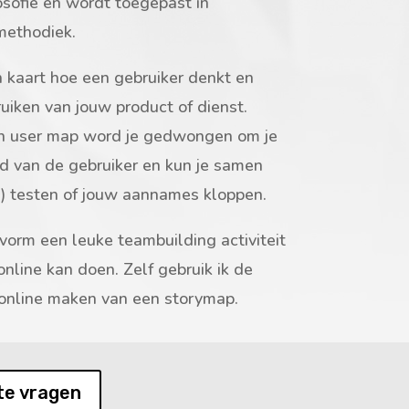
losofie en wordt toegepast in
methodiek.
 kaart hoe een gebruiker denkt en
ruiken van jouw product of dienst.
n user map word je gedwongen om je
id van de gebruiker en kun je samen
n) testen of jouw aannames kloppen.
orm een leuke teambuilding activiteit
 online kan doen. Zelf gebruik ik de
online maken van een storymap.
 te vragen