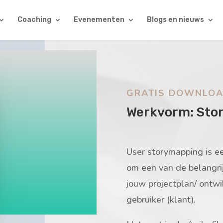
Coaching
Evenementen
Blogs en nieuws
GRATIS DOWNLO
Werkvorm: Sto
User storymapping is ee
om een van de belangri
jouw projectplan/ ontwik
gebruiker (klant).