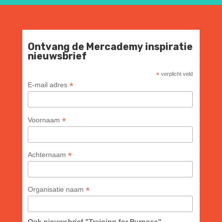
Ontvang de Mercademy inspiratie
nieuwsbrief
*
verplicht veld
*
E-mail adres
*
Voornaam
*
Achternaam
*
Organisatie naam
Ook nieuwsbrief "Training for Purpose"