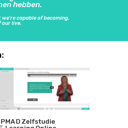
nen hebben.
 we’re capable of becoming,
 our live.
:
IPMA D Zelfstudie
E‑Learning Online