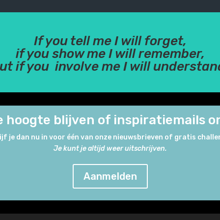
If you tell me I will forget,
if you show me I will remember,
ut if you involve me I will understan
 de hoogte blijven of inspiratiemails
ijf je dan nu in voor één van onze nieuwsbrieven of gratis challe
Je kunt je altijd weer uitschrijven.
Aanmelden