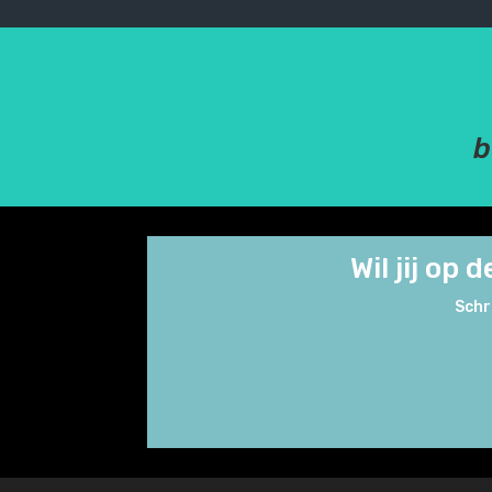
b
Wil jij op
Schr