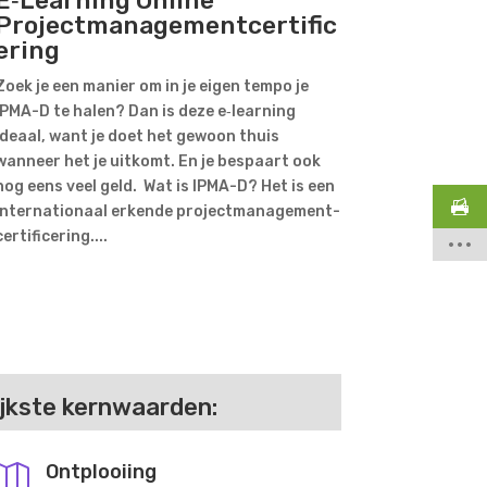
Projectmanagementcertific
ering
Zoek je een manier om in je eigen tempo je
IPMA-D te halen? Dan is deze e‑learning
ideaal, want je doet het gewoon thuis
wanneer het je uitkomt. En je bespaart ook
nog eens veel geld. Wat is IPMA-D? Het is een
internationaal erkende projectmanagement-
certificering....
ijkste kernwaarden:
Ontplooiing
