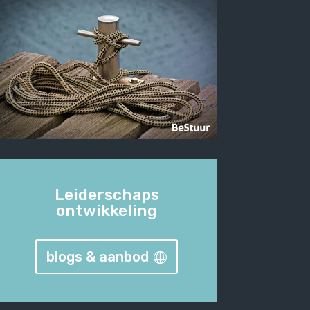
Leiderschaps
ontwikkeling
blogs & aanbod