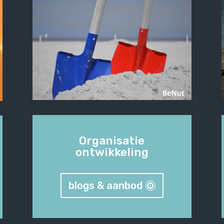
Organisatie
ontwikkeling
blogs & aanbod