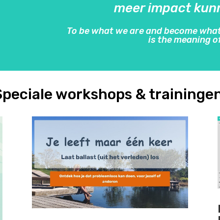
meer impact kun
To be what we are and become what
is the meaning of
Speciale workshops & trainingen