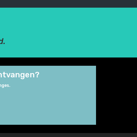
d.
 ontvangen?
nges.