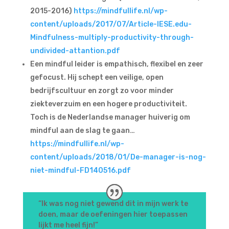
2015-2016)
https://mindfullife.nl/wp-
content/uploads/2017/07/Article-IESE.edu-
Mindfulness-multiply-productivity-through-
undivided-attantion.pdf
Een mindful leider is empathisch, flexibel en zeer
gefocust. Hij schept een veilige, open
bedrijfscultuur en zorgt zo voor minder
ziekteverzuim en een hogere productiviteit.
Toch is de Nederlandse manager huiverig om
mindful aan de slag te gaan…
https://mindfullife.nl/wp-
content/uploads/2018/01/De-manager-is-nog-
niet-mindful-FD140516.pdf
“Ik was nog niet gewend dit in mijn werk te
doen, maar de oefeningen hier toepassen
lijkt me heel fijn!”