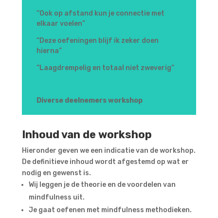
“Ook op afstand kun je connectie met
elkaar voelen”
“Deze oefeningen blijf ik zeker doen
hierna”
“Laagdrempelig en totaal niet zweverig”
Diverse deelnemers workshop
Inhoud van de workshop
Hieronder geven we een indicatie van de workshop.
De definitieve inhoud wordt afgestemd op wat er
nodig en gewenst is.
Wij leggen je de theorie en de voordelen van
mindfulness uit.
Je gaat oefenen met mindfulness methodieken.