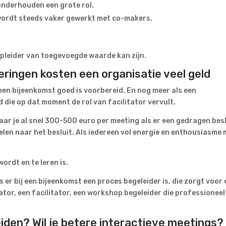
 onderhouden een grote rol.
wordt steeds vaker gewerkt met co-makers.
pleider van toegevoegde waarde kan zijn.
ringen kosten een organisatie veel geld
 een bijeenkomst goed is voorbereid. En nog meer als een
ie op dat moment de rol van facilitator vervult.
ar je al snel 300-500 euro per meeting als er een gedragen besl
len naar het besluit. Als iedereen vol energie en enthousiasme
ordt en te leren is.
 er bij een bijeenkomst een proces begeleider is, die zorgt voor
tor, een facilitator, een workshop begeleider die professioneel
eiden? Wil je betere interactieve meetings?