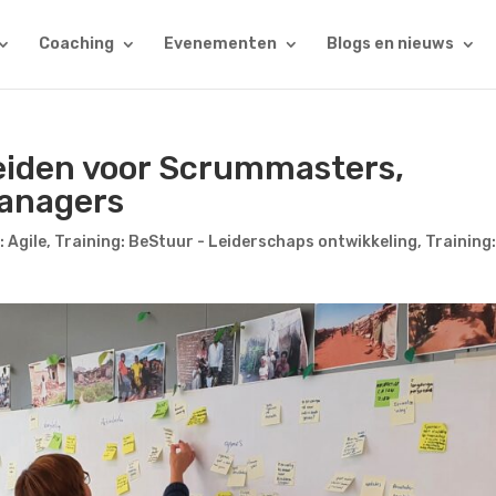
Coaching
Evenementen
Blogs en nieuws
leiden voor Scrummasters,
managers
: Agile
,
Training: BeStuur - Leiderschaps ontwikkeling
,
Training