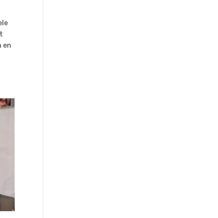
ele
t
n en