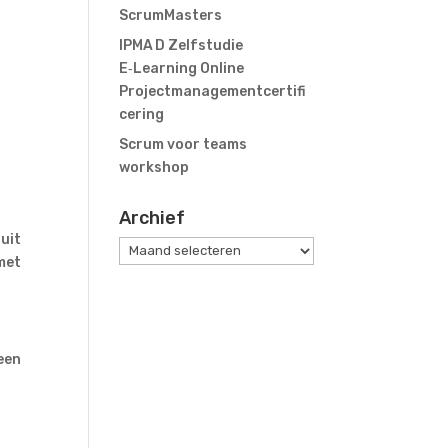
ScrumMasters
IPMA D Zelfstudie
E‑Learning Online
Projectmanagementcertifi
cering
Scrum voor teams
workshop
Archief
uit
Archief
 met
 een