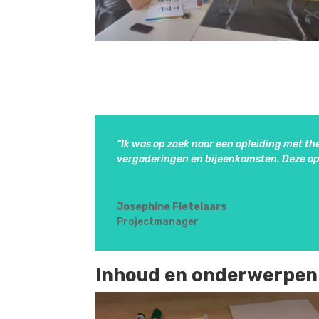
“Ik was op zoek naar een opleiding met th
vergaderingen en bijeenkomsten. Deze ople
Josephine Fietelaars
Projectmanager
Inhoud en onderwerpen