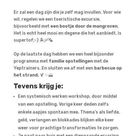
Er zal een dag zijn die je zelf mag invullen. Voor wie
wil, regelen we een toeristische excursie,
bijvoorbeeld met
een bootje door de mangroven
.
Het is echt heel mooi en degene die het aanbiedt, is
supertof;-) 🏝️🛶🦜
Op de laatste dag hebben we een heel bijzonder
programma met
familie opstellingen
met de
Yeptrainers. En sluiten we af met een
barbecue op
het strand.
🍹 ✨🌅
Tevens krijg je:
Een systemisch werken workshop, door middel
van een opstelling. Vorige keer deden zelfs
enkele aapjes spontaan mee. Thema’s als liefde,
geld, verlangen en blokkades blijken elke keer
weer voor prachtige transformaties te zorgen.
Je gaat naar huis met een diepgaande ervaring,