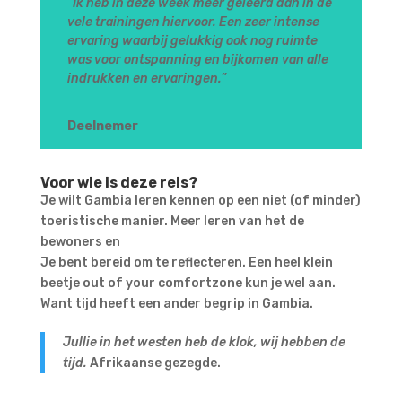
“
Ik heb in deze week meer geleerd dan in de
vele trainingen hiervoor. Een zeer intense
ervaring waarbij gelukkig ook nog ruimte
was voor ontspanning en bijkomen van alle
indrukken en ervaringen.
”
Deelnemer
Voor wie is deze reis?
Je wilt Gambia leren kennen op een niet (of minder)
toeristische manier. Meer leren van het de
bewoners en
Je bent bereid om te reflecteren. Een heel klein
beetje out of your comfortzone kun je wel aan.
Want tijd heeft een ander begrip in Gambia.
Jullie in het westen heb de klok, wij hebben de
tijd.
Afrikaanse gezegde.