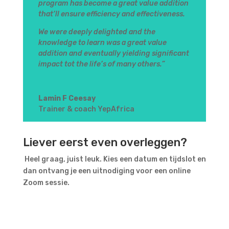
program has become a great value addition
that’ll ensure efficiency and effectiveness.
We were deeply delighted and the
knowledge to learn was a great value
addition and eventually yielding significant
impact tot the life’s of many others.”
Lamin F Ceesay
Trainer & coach YepAfrica
Liever eerst even overleggen?
Heel graag, juist leuk. Kies een datum en tijdslot en
dan ontvang je een uitnodiging voor een online
Zoom sessie.