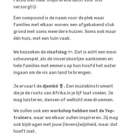
Fatou met haar inspirerend lacht voor ons
verzorgt😋
Een compound is de naam voor de plek waar
families met elkaar wonen; een afgebakend stuk
grond met soms meerdere huizen. Soms ook maar
één huis, met een tuin vaak.
We bezoeken de
visafslag
🐟. Dat is echt een mooi
schouwspel, als de vissersbootjes aankomen en
hele families met emmers op hun hoofd het water
ingaan om de vis aan land te brengen.
Je ervaart de
djembé 🪘 .
Een muziekinstrument
die je de roots van Afrika in je lijf laat voelen. Je
mag luisteren, dansen of wellicht mee drummen.
We zullen ook een
workshop hebben met de Yep-
trainers
, waar we elkaar zullen inspireren. Jij mag
ook bijdragen met jouw (levens)wijsheid, maar dat
hoeft niet.