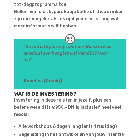
tot-dagprogramma toe.
Bellen, mailen, skypen, kopje koffie of thee drinken
zijn ook mogelijk als je vrijblijvend eerst nog wat
meer informatie wilt hebben.
“
De retraite journey reis naar Gambia was
absoluut een hoogtepunt van 2019 voor
mij
”
Annelies (Coach)
WAT IS DE INVESTERING?
Investering in deze reis (en in jezelf, plus een
betere wereld) is €950,-
Dit is inclusief heel veel
moois:
Alle workshops 6 dagen lang (er is 1 rustdag)
Begeleiding in het ontwikkelen van jouw intentie