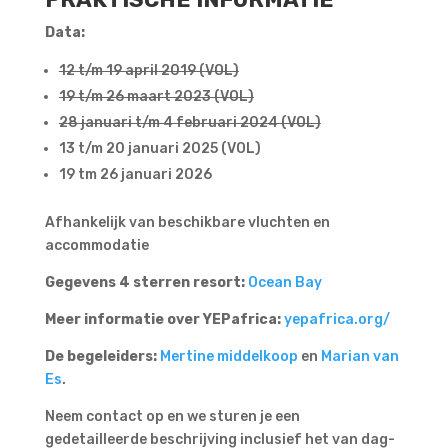
Data:
12 t/m 19 april 2019 (VOL)
19 t/m 26 maart 2023 (VOL)
28 januari t/m 4 februari 2024 (VOL)
13 t/m 20 januari 2025 (VOL)
19 tm 26 januari 2026
Afhankelijk van beschikbare vluchten en
accommodatie
Gegevens 4 sterren resort:
Ocean Bay
Meer informatie over YEPafrica:
yepafrica.org/
De begeleiders:
Mertine middelkoop
en
Marian van
Es
.
Neem contact op en we sturen je een
gedetailleerde beschrijving inclusief het van dag-